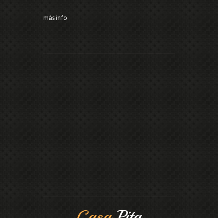
más info
Casa
Pita