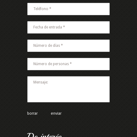
*Esto no es un número de teléfono válido.
*Este campo es obligatorio.
Teléfono *
*Este campo es obligatorio.
Fecha de entrada *
*Este campo es obligatorio.
Número de días *
*Este campo es obligatorio.
Número de personas *
*El mensaje es demasiado corto.
*Este campo es obligatorio.
Mensaje:
borrar
enviar
De interés